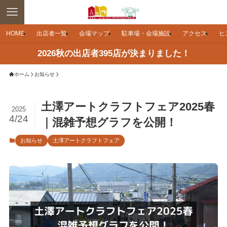
HOME
出店者一覧
会場マップ
駐車場・会場施設
アクセス
ヒ
2026秋の出店者395店が決まりました！
ホーム
お知らせ
土澤アートクラフトフェア2025春
2025
4/24
｜混雑予想グラフを公開！
お知らせ
土澤アートクラフトフェア