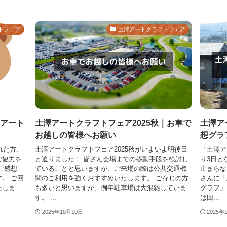
トフェア
土澤アートクラフトフェア
アート
土澤アートクラフトフェア2025秋｜お車で
土澤ア
お越しの皆様へお願い
想グラ
れた方、
土澤アートクラフトフェア2025秋がいよいよ明後日
「土澤ア
ご協力を
と迫りました！ 皆さん会場までの移動手段を検討し
り3日と
ご感想
ていることと思いますが、ご来場の際は公共交通機
止まらな
。 ご回
関のご利用を強くおすすめいたします。 ご存じの方
さんに「
たしま
も多いと思いますが、例年駐車場は大混雑していま
グラフ」
す。 ...
は回...
2025年10月10日
2025年