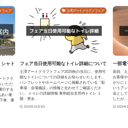
トフェア
土澤アートクラフトフェア
｜シャト
フェア当日使用可能なトイレ詳細について
一部電
土澤アートクラフトフェア2025秋の当日に、使用可
前回、土
能なトイレについての詳細をお知らせいたします。
お客様や
ートクラ
パンフレットやホームページに掲載されている「駐
がりにく
をいただ
車場・会場施設」の情報と合わせてご確認くださ
いうアン
運行する
い。 トイレの詳細情報 東和総合支所内トイレ １
会として
れあい童
階：男女...
したが...
中下車、乗
2025年10月3日
2025年