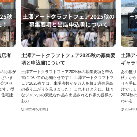
出店者
土澤アートクラフトフェア2025秋の募集要
土澤ア
項と申込書について
ギャラ
件の応募が
土澤アートクラフトフェア2025秋の募集要項と申込
あの盛り
ございま
書についてのお知らせです！ 土澤アートクラフトフ
秋」から
決定させ
ェア2025春では、来場者数が９万人を超え過去最高
りも手伝
です。従
の盛り上がりを見せました！ これもひとえに、様々
けでしょ
、住宅建
なジャンルの素敵な作品を出品される作家の皆様の
2024
お力...
わいを...
2025年5月20日
2024年