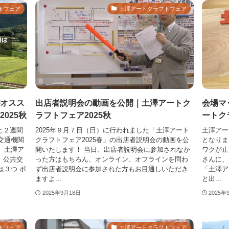
トフェア
土澤アートクラフトフェア
オスス
出店者説明会の動画を公開｜土澤アートク
会場マ
025秋
ラフトフェア2025秋
ートク
と２週間
2025年９月７日（日）に行われました「土澤アート
土澤アー
交通機関
クラフトフェア2025春」の出店者説明会の動画を公
となりま
 土澤ア
開いたします！ 当日、出店者説明会に参加されなか
ワクが止
、公共交
った方はもちろん、オンライン、オフラインを問わ
さんに、
は３つ ポ
ず出店者説明会に参加された方もお目通しいただき
「土澤ア
ますよ...
と出...
2025年9月18日
2025年
トフェア
土澤アートクラフトフェア