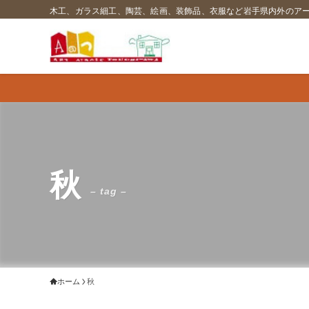
木工、ガラス細工、陶芸、絵画、装飾品、衣服など岩手県内外のア
秋
– tag –
ホーム
秋