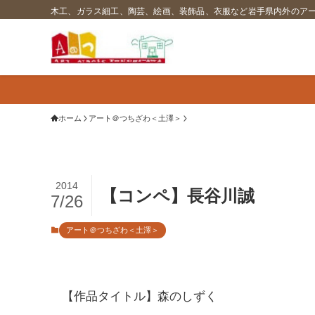
木工、ガラス細工、陶芸、絵画、装飾品、衣服など岩手県内外のア
ホーム
アート＠つちざわ＜土澤＞
2014
【コンペ】長谷川誠
7/26
アート＠つちざわ＜土澤＞
【作品タイトル】森のしずく