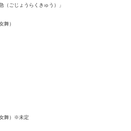
急（ごじょうらくきゅう）」
女舞）
女舞）※未定