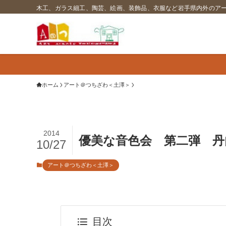
木工、ガラス細工、陶芸、絵画、装飾品、衣服など岩手県内外のア
ホーム
アート＠つちざわ＜土澤＞
2014
優美な音色会 第二弾 丹
10/27
アート＠つちざわ＜土澤＞
目次